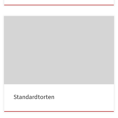
NC013
HA021
NC014
HA022
Standardtorten