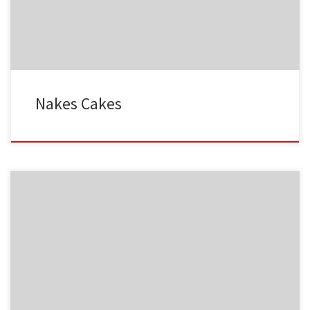
MF03
NC001
Nakes Cakes
MF04
NC002
MF05
NC003
HA001