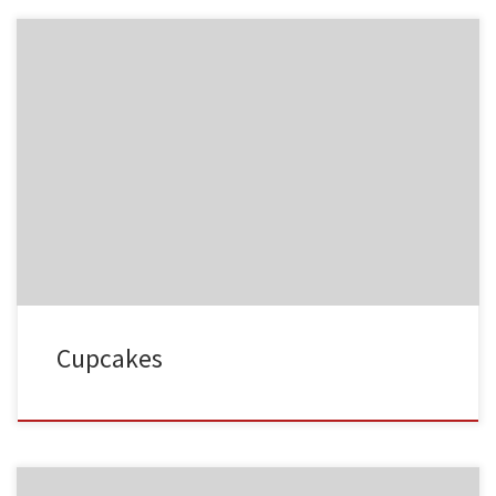
NC015
HA023
NC016
HA024
Cupcakes