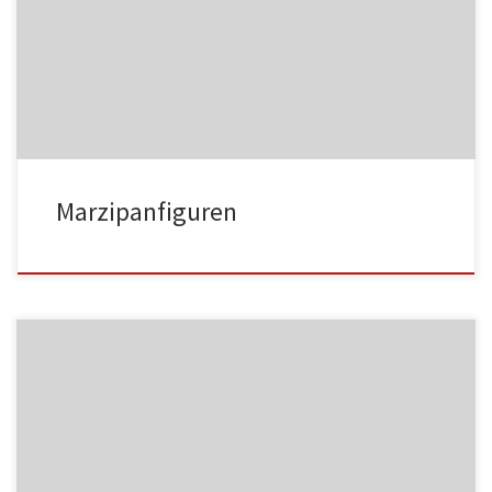
MF01
Marzipanfiguren
MF02