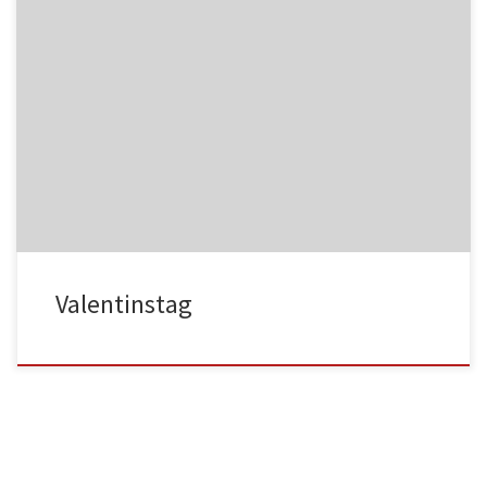
NC017
HA025
NC018
HA026
Valentinstag
HA027