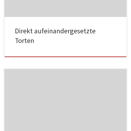
Direkt aufeinandergesetzte
Torten
MF06
NC004
HA002
MF07
NC005
HA003