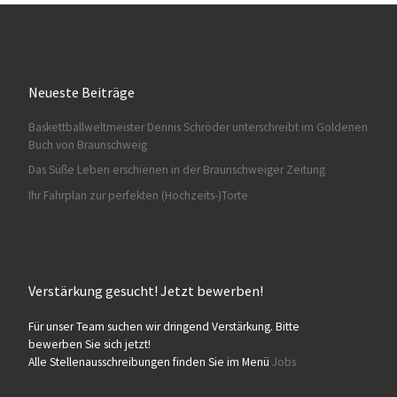
Neueste Beiträge
Baskettballweltmeister Dennis Schröder unterschreibt im Goldenen
HA028
Buch von Braunschweig
Das Süße Leben erschienen in der Braunschweiger Zeitung
Ihr Fahrplan zur perfekten (Hochzeits-)Torte
Verstärkung gesucht! Jetzt bewerben!
HA029
Für unser Team suchen wir dringend Verstärkung. Bitte
bewerben Sie sich jetzt!
Alle Stellenausschreibungen finden Sie im Menü
Jobs