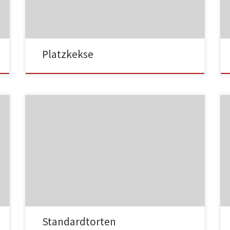
NC003
Platzkekse
NC004
Standardtorten