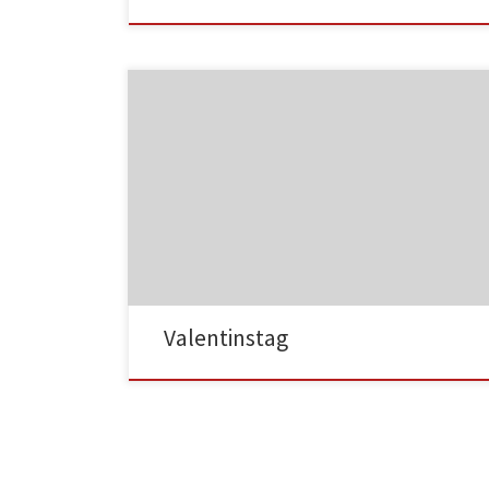
MF05
MF06
Valentinstag
MF07