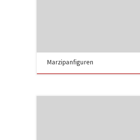
MF01
Marzipanfiguren
MF02