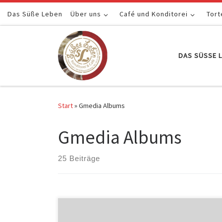
Das Süße Leben
Zum Inhalt springen
Über uns
Café und Konditorei
Tort
DAS SÜSSE L
Start
»
Gmedia Albums
Gmedia Albums
25 Beiträge