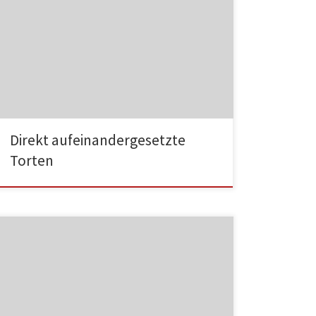
HA001
Direkt aufeinandergesetzte
Torten
HA002