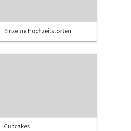
HA003
Einzelne Hochzeitstorten
HA004
Cupcakes