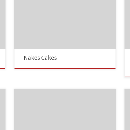
NC001
Nakes Cakes
NC002