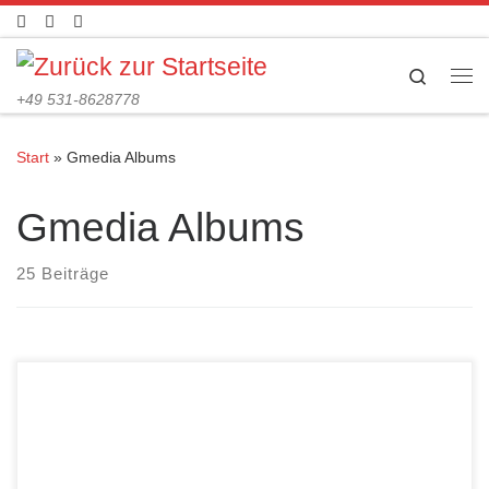
Zum Inhalt springen
Search
Me
+49 531-8628778
Start
»
Gmedia Albums
Gmedia Albums
25 Beiträge
MF01
MF02