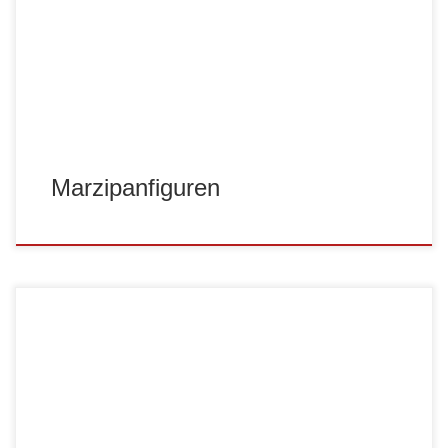
MF03
MF04
MF05
MF06
MF07
Marzipanfiguren
MF08
MF09
HA001
HA002
HA003