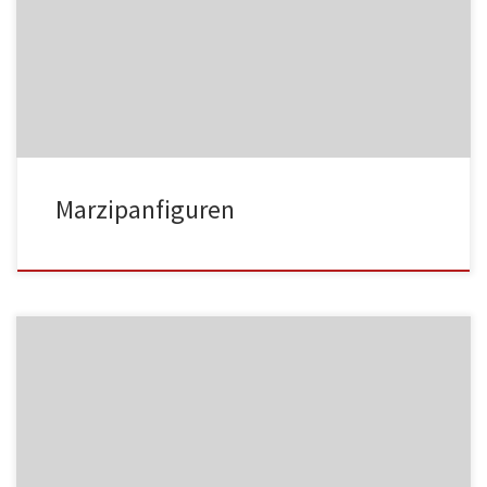
MF01
Marzipanfiguren
MF02