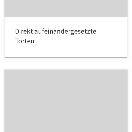
Direkt aufeinandergesetzte
Torten
MF06
HA002
HA002
MF07
HA003
HA003