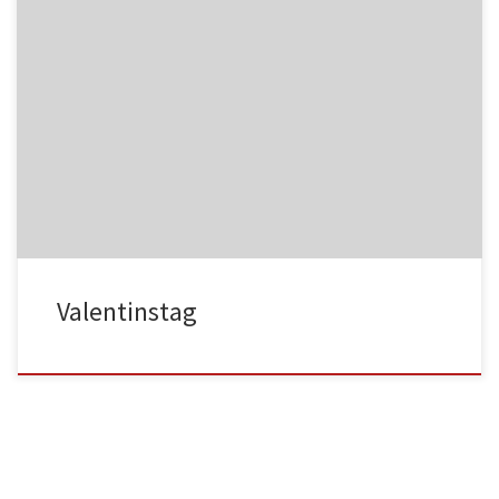
HA025
HA025
HA026
HA026
Valentinstag
HA027
HA027