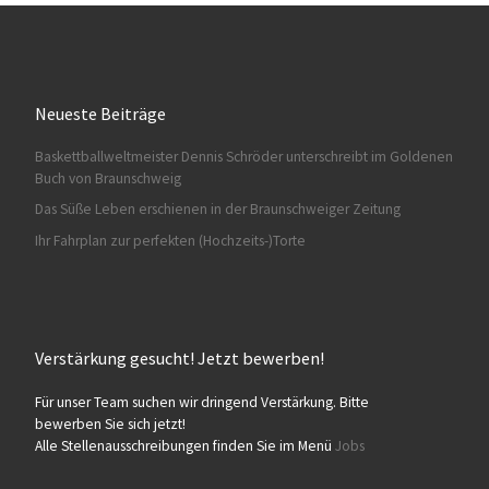
Neueste Beiträge
HA028
Baskettballweltmeister Dennis Schröder unterschreibt im Goldenen
HA028
Buch von Braunschweig
Das Süße Leben erschienen in der Braunschweiger Zeitung
Ihr Fahrplan zur perfekten (Hochzeits-)Torte
Verstärkung gesucht! Jetzt bewerben!
HA029
HA029
Für unser Team suchen wir dringend Verstärkung. Bitte
bewerben Sie sich jetzt!
Alle Stellenausschreibungen finden Sie im Menü
Jobs