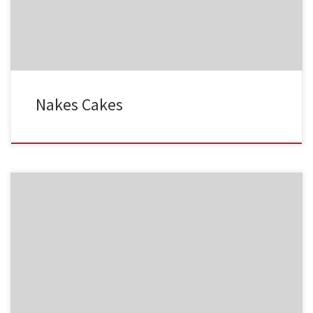
MF03
GK288
Nakes Cakes
MF04
GR206
MF05
HA001
HA001