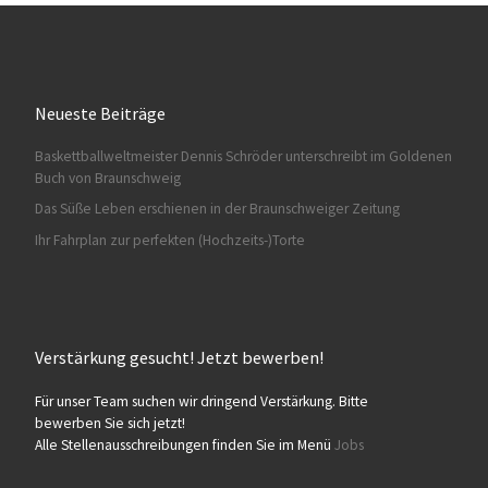
Neueste Beiträge
Baskettballweltmeister Dennis Schröder unterschreibt im Goldenen
HA028
Buch von Braunschweig
Das Süße Leben erschienen in der Braunschweiger Zeitung
Ihr Fahrplan zur perfekten (Hochzeits-)Torte
Verstärkung gesucht! Jetzt bewerben!
HA029
Für unser Team suchen wir dringend Verstärkung. Bitte
bewerben Sie sich jetzt!
Alle Stellenausschreibungen finden Sie im Menü
Jobs