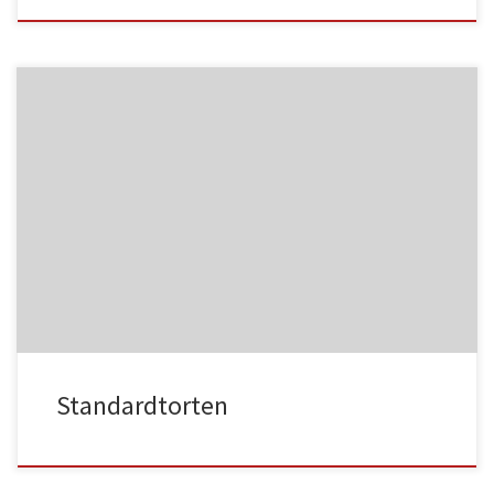
NC013
HA021
NC014
HA022
Standardtorten