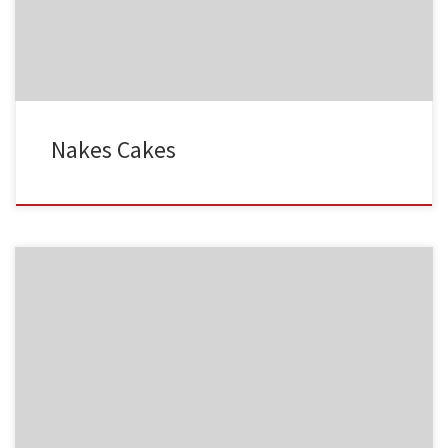
MF03
NC001
Nakes Cakes
MF04
NC002
MF05
NC003
HA001