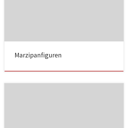
MF01
Marzipanfiguren
MF02