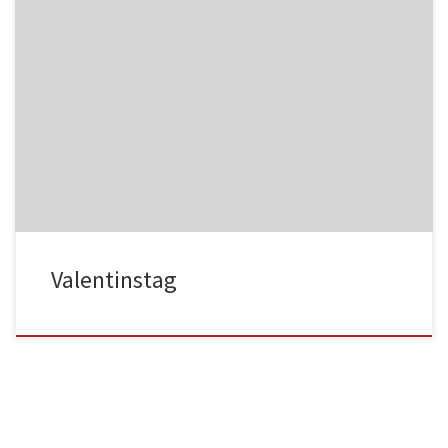
NC017
HA025
NC018
HA026
Valentinstag
HA027