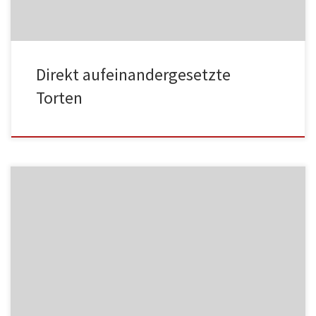
Direkt aufeinandergesetzte
Torten
MF06
NC004
HA002
MF07
NC005
HA003