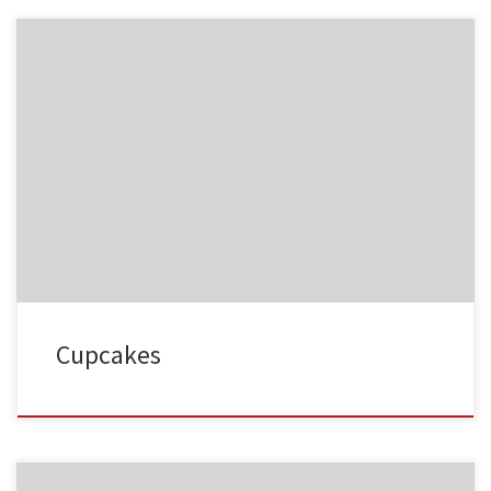
NC015
HA023
NC016
HA024
Cupcakes