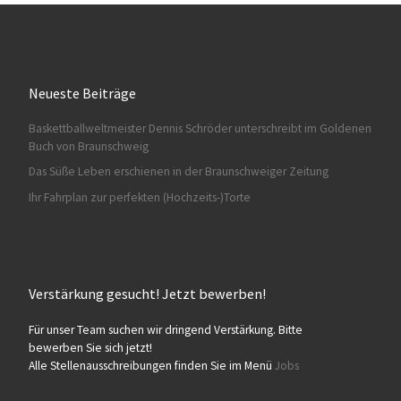
Neueste Beiträge
Baskettballweltmeister Dennis Schröder unterschreibt im Goldenen
HA028
Buch von Braunschweig
Das Süße Leben erschienen in der Braunschweiger Zeitung
Ihr Fahrplan zur perfekten (Hochzeits-)Torte
Verstärkung gesucht! Jetzt bewerben!
HA029
Für unser Team suchen wir dringend Verstärkung. Bitte
bewerben Sie sich jetzt!
Alle Stellenausschreibungen finden Sie im Menü
Jobs