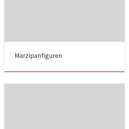
MF01
Marzipanfiguren
MF02