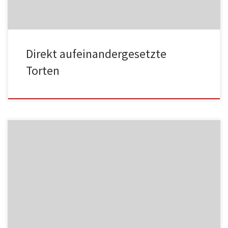
Direkt aufeinandergesetzte
Torten
MF06
NC004
HA002
MF07
NC005
HA003