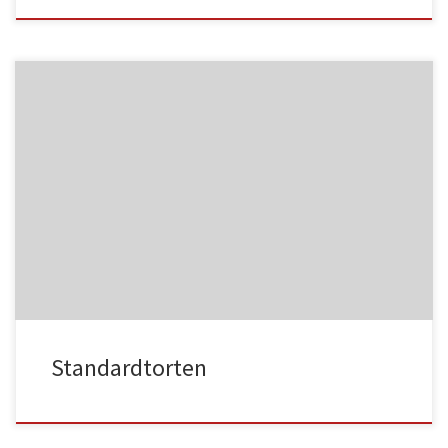
NC013
HA021
NC014
HA022
Standardtorten