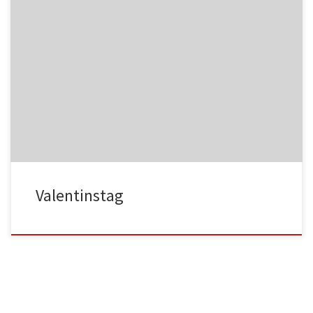
NC017
HA025
NC018
HA026
Valentinstag
HA027