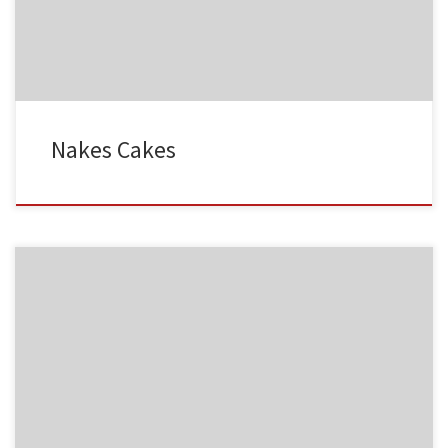
MF03
NC001
Nakes Cakes
MF04
NC002
MF05
NC003
HA001