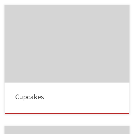
NC015
HA023
NC016
HA024
Cupcakes