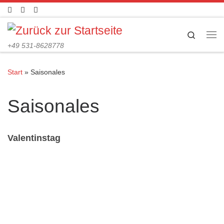
Zum Inhalt springen
Search
Me
+49 531-8628778
Start
»
Saisonales
Saisonales
Valentinstag