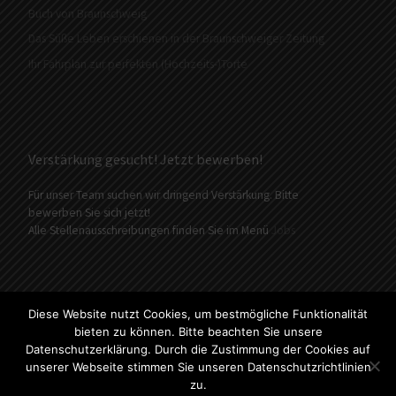
Buch von Braunschweig
Das Süße Leben erschienen in der Braunschweiger Zeitung
Ihr Fahrplan zur perfekten (Hochzeits-)Torte
Verstärkung gesucht! Jetzt bewerben!
Für unser Team suchen wir dringend Verstärkung. Bitte
bewerben Sie sich jetzt!
Alle Stellenausschreibungen finden Sie im Menü
Jobs
Diese Website nutzt Cookies, um bestmögliche Funktionalität
bieten zu können. Bitte beachten Sie unsere
© 2026
Konditorei Süßes Leben
– Alle Rechte vorbehalten
Datenschutzerklärung. Durch die Zustimmung der Cookies auf
Präsentiert von
WP
– Entworfen mit dem
Customizr-Theme
unserer Webseite stimmen Sie unseren Datenschutzrichtlinien
zu.