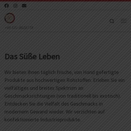
Zum Inhalt springen
Search
Me
+49 531-8628778
Das Süße Leben
Wir bieten Ihnen täglich frische, von Hand gefertigte
Produkte aus hochwertigen Rohstoffen. Erleben Sie ein
vielfältiges und breites Spektrum an
Geschmacksrichtungen (von traditionell bis exotisch).
Entdecken Sie die Vielfalt des Geschmacks in
modernem Gewand wieder. Wir verzichten auf
konfektionierte Industrieprodukte.