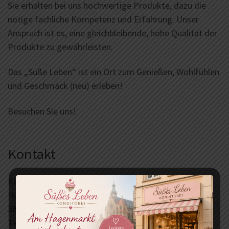
Sie erhalten bei uns hochwertige Produkte, dazu die
nötige fachliche Kompetenz und Erfahrung. Unser
Anspruch ist es, eine gleichbleibende, hohe Qualität der
Produkte zu gewährleisten.
Das „Süße Leben“ ist ein Ort zum Genießen, Wohlfühlen
und Geschmack (neu) erleben!
Besuchen Sie uns!
Kontakt
Konditorei & Café Süßes Leben
Hagenmarkt 7
38100 Braunschweig
Tel.: 0531-8628778