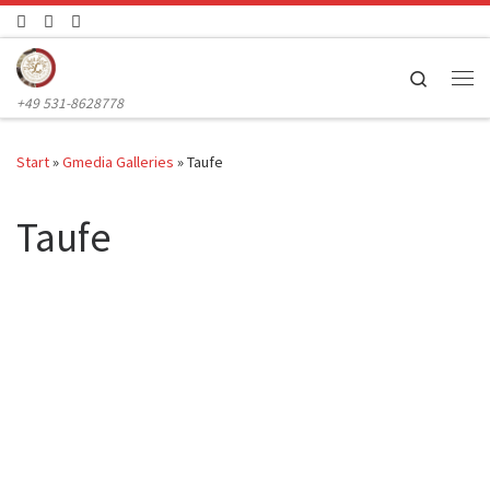
Zum Inhalt springen
Search
Me
+49 531-8628778
Start
»
Gmedia Galleries
»
Taufe
Taufe
T01