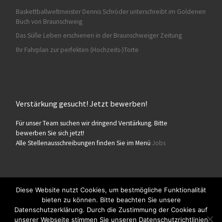
Baskettballweltmeister Dennis Schröder unterschreibt im Goldenen
Buch von Braunschweig
Das Süße Leben erschienen in der Braunschweiger Zeitung
Ihr Fahrplan zur perfekten (Hochzeits-)Torte
Verstärkung gesucht! Jetzt bewerben!
Für unser Team suchen wir dringend Verstärkung. Bitte
bewerben Sie sich jetzt!
Alle Stellenausschreibungen finden Sie im Menü
Jobs
Diese Website nutzt Cookies, um bestmögliche Funktionalität
bieten zu können. Bitte beachten Sie unsere
© 2026
Konditorei Süßes Leben
– Alle Rechte vorbehalten
Datenschutzerklärung. Durch die Zustimmung der Cookies auf
Präsentiert von
WP
– Entworfen mit dem
Customizr-Theme
unserer Webseite stimmen Sie unseren Datenschutzrichtlinien