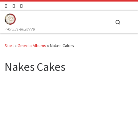
Zum Inhalt springen
Search
Me
+49 531-8628778
Start
»
Gmedia Albums
»
Nakes Cakes
Nakes Cakes
HF01