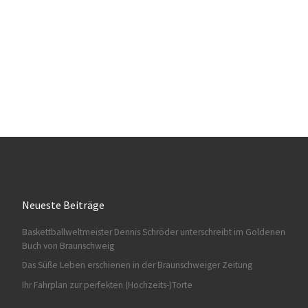
Neueste Beiträge
Baskettballweltmeister Dennis Schröder unterschreibt im Goldenen
Buch von Braunschweig
Das Süße Leben erschienen in der Braunschweiger Zeitung
Ihr Fahrplan zur perfekten (Hochzeits-)Torte