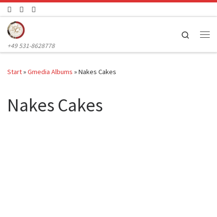
Zum Inhalt springen
Search
Me
+49 531-8628778
Start
»
Gmedia Albums
»
Nakes Cakes
Nakes Cakes
GK287