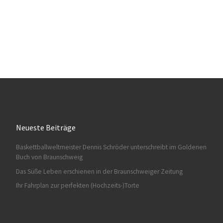
Neueste Beiträge
Baskettballweltmeister Dennis Schröder unterschreibt im Goldenen
Buch von Braunschweig
Das Süße Leben erschienen in der Braunschweiger Zeitung
Ihr Fahrplan zur perfekten (Hochzeits-)Torte