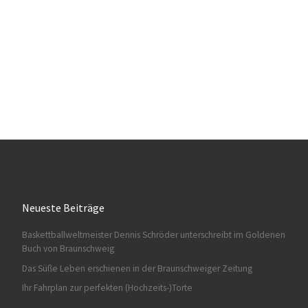
Neueste Beiträge
Baskettballweltmeister Dennis Schröder unterschreibt im Goldenen
Buch von Braunschweig
Das Süße Leben erschienen in der Braunschweiger Zeitung
Ihr Fahrplan zur perfekten (Hochzeits-)Torte