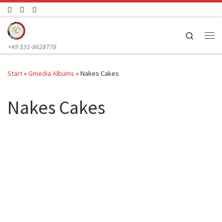
Zum Inhalt springen
Search
Me
+49 531-8628778
Start
»
Gmedia Albums
»
Nakes Cakes
Nakes Cakes
GR203