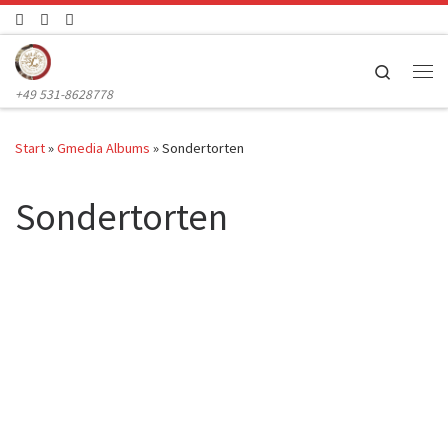
Zum Inhalt springen
Search
Me
+49 531-8628778
Start
»
Gmedia Albums
»
Sondertorten
Sondertorten