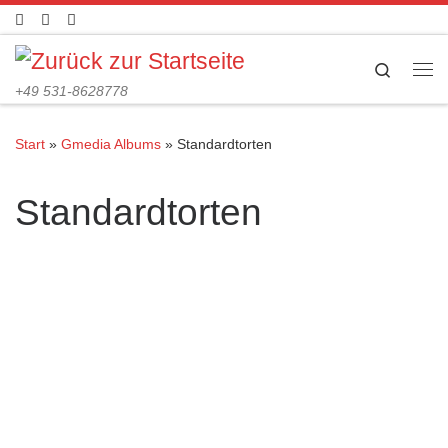
Zum Inhalt springen
Search
Me
+49 531-8628778
Start
»
Gmedia Albums
»
Standardtorten
Standardtorten