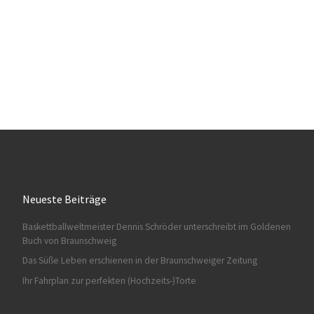
Neueste Beiträge
Baskettballweltmeister Dennis Schröder unterschreibt im Goldenen
Buch von Braunschweig
Das Süße Leben erschienen in der Braunschweiger Zeitung
Ihr Fahrplan zur perfekten (Hochzeits-)Torte