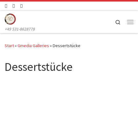
Zum Inhalt springen
Search
Me
+49 531-8628778
Start
»
Gmedia Galleries
»
Dessertstücke
Dessertstücke
D24