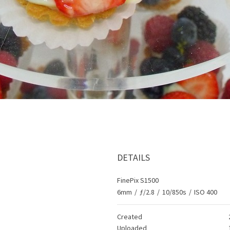
DETAILS
FinePix S1500
6mm
/
ƒ/2.8
/
10/850s
/
ISO 400
Created
Uploaded