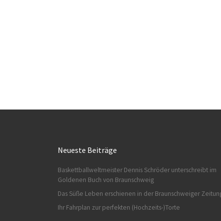
Neueste Beiträge
Baskettballweltmeister Dennis Schröder unterschreibt im
Goldenen Buch von Braunschweig
Das Süße Leben erschienen in der Braunschweiger Zeitun
Ihr Fahrplan zur perfekten (Hochzeits-)Torte