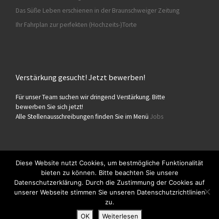
Das Süße Leben erschienen in der Braunschweiger Zeitung
Ihr Fahrplan zur perfekten (Hochzeits-)Torte
Verstärkung gesucht! Jetzt bewerben!
Für unser Team suchen wir dringend Verstärkung. Bitte
bewerben Sie sich jetzt!
Alle Stellenausschreibungen finden Sie im Menü
Jobs
Diese Website nutzt Cookies, um bestmögliche Funktionalität
bieten zu können. Bitte beachten Sie unsere
© 2026
Konditorei Süßes Leben
– Alle Rechte vorbehalten
Datenschutzerklärung. Durch die Zustimmung der Cookies auf
Präsentiert von
WP
– Entworfen mit dem
Customizr-Theme
unserer Webseite stimmen Sie unseren Datenschutzrichtlinien
zu.
OK
Weiterlesen