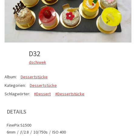
D32
dschiwek
Album:
Dessertstücke
Kategorien:
Dessertstücke
Schlagwörter:
#Dessert
#Dessertstücke
DETAILS
FinePix S1500
6mm
/
ƒ/2.8
/
10/750s
/
ISO 400