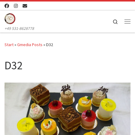
Zum Inhalt springen
Search
Me
+49 531-8628778
Start
»
Gmedia Posts
»
D32
D32