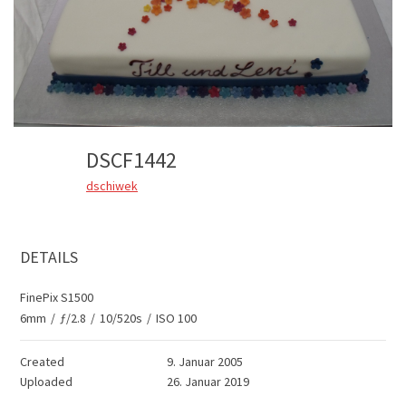
DSCF1442
dschiwek
DETAILS
FinePix S1500
6mm
/
ƒ/2.8
/
10/520s
/
ISO 100
Created
9. Januar 2005
Uploaded
26. Januar 2019