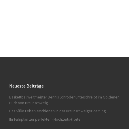
Neueste Beiträge
Baskettballweltmeister Dennis Schröder unterschreibt im Goldenen
Buch von Braunschweig
Das Süße Leben erschienen in der Braunschweiger Zeitung
Ihr Fahrplan zur perfekten (Hochzeits-)Torte