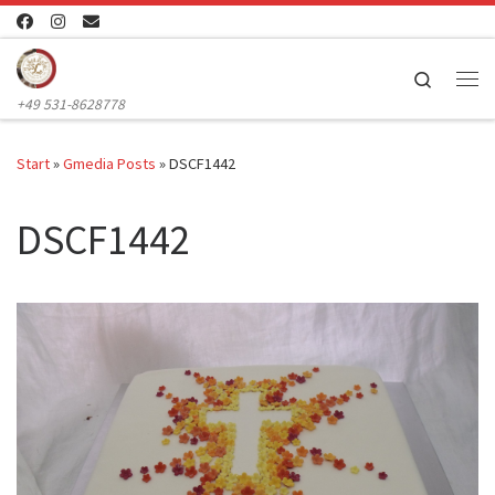
Zum Inhalt springen
Search
Me
+49 531-8628778
Start
»
Gmedia Posts
»
DSCF1442
DSCF1442