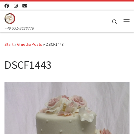
Zum Inhalt springen
Search
Me
+49 531-8628778
Start
»
Gmedia Posts
»
DSCF1443
DSCF1443