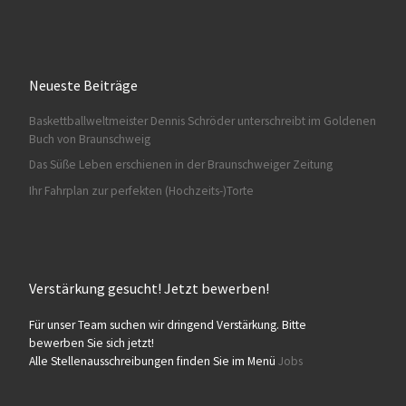
Neueste Beiträge
Baskettballweltmeister Dennis Schröder unterschreibt im Goldenen
Buch von Braunschweig
Das Süße Leben erschienen in der Braunschweiger Zeitung
Ihr Fahrplan zur perfekten (Hochzeits-)Torte
Verstärkung gesucht! Jetzt bewerben!
Für unser Team suchen wir dringend Verstärkung. Bitte
bewerben Sie sich jetzt!
Alle Stellenausschreibungen finden Sie im Menü
Jobs