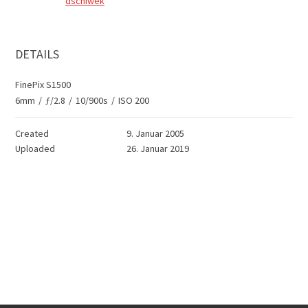
dschiwek
DETAILS
FinePix S1500
6mm
/
ƒ/2.8
/
10/900s
/
ISO 200
Created
9. Januar 2005
Uploaded
26. Januar 2019