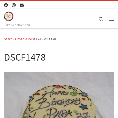
Zum Inhalt springen
Search
Me
+49 531-8628778
Start
»
Gmedia Posts
»
DSCF1478
DSCF1478