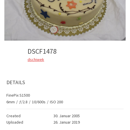
DSCF1478
dschiwek
DETAILS
FinePix S1500
6mm
/
ƒ/2.8
/
10/600s
/
ISO 200
Created
30. Januar 2005
Uploaded
26. Januar 2019