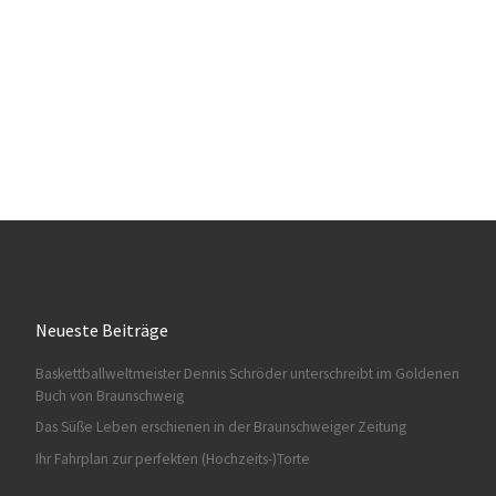
Neueste Beiträge
Baskettballweltmeister Dennis Schröder unterschreibt im Goldenen
Buch von Braunschweig
Das Süße Leben erschienen in der Braunschweiger Zeitung
Ihr Fahrplan zur perfekten (Hochzeits-)Torte