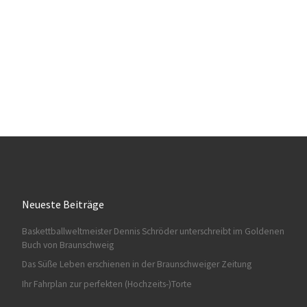
Neueste Beiträge
Baskettballweltmeister Dennis Schröder unterschreibt im Goldenen
Buch von Braunschweig
Das Süße Leben erschienen in der Braunschweiger Zeitung
Ihr Fahrplan zur perfekten (Hochzeits-)Torte