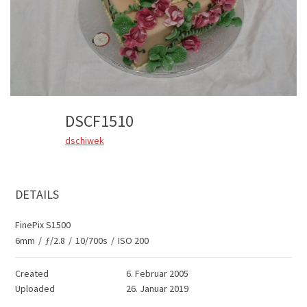
DSCF1510
dschiwek
DETAILS
FinePix S1500
6mm
/
ƒ/2.8
/
10/700s
/
ISO 200
Created
6. Februar 2005
Uploaded
26. Januar 2019