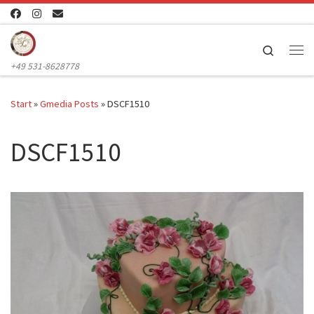
Zum Inhalt springen
Search
Me
+49 531-8628778
Start
»
Gmedia Posts
»
DSCF1510
DSCF1510