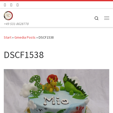
Zum Inhalt springen
Search
Me
+49 531-8628778
Start
»
Gmedia Posts
»
DSCF1538
DSCF1538