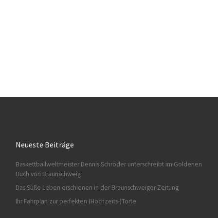
Neueste Beiträge
Baskettballweltmeister Dennis Schröder unterschreibt im Goldenen
Buch von Braunschweig
Das Süße Leben erschienen in der Braunschweiger Zeitung
Ihr Fahrplan zur perfekten (Hochzeits-)Torte