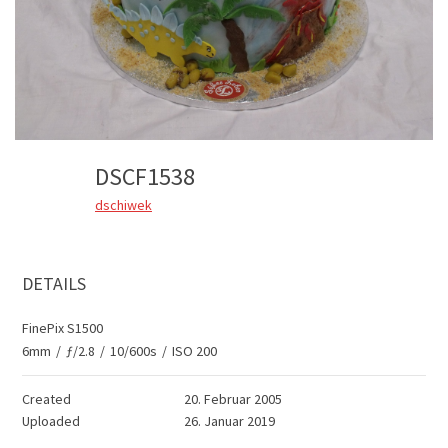
DSCF1538
dschiwek
DETAILS
FinePix S1500
6mm
/
ƒ/2.8
/
10/600s
/
ISO 200
Created
20. Februar 2005
Uploaded
26. Januar 2019