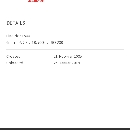
dschiwek
DETAILS
FinePix S1500
6mm
/
ƒ/2.8
/
10/700s
/
ISO 200
Created
21. Februar 2005
Uploaded
26. Januar 2019