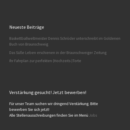
Neueste Beiträge
Baskettballweltmeister Dennis Schröder unterschreibt im Goldenen
Buch von Braunschweig
Das Süße Leben erschienen in der Braunschweiger Zeitung
Ihr Fahrplan zur perfekten (Hochzeits-)Torte
Verstärkung gesucht! Jetzt bewerben!
Für unser Team suchen wir dringend Verstärkung. Bitte
bewerben Sie sich jetzt!
Alle Stellenausschreibungen finden Sie im Menü
Jobs