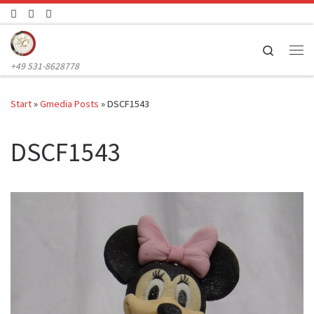
Zum Inhalt springen
Search
Me
+49 531-8628778
Start
»
Gmedia Posts
»
DSCF1543
DSCF1543