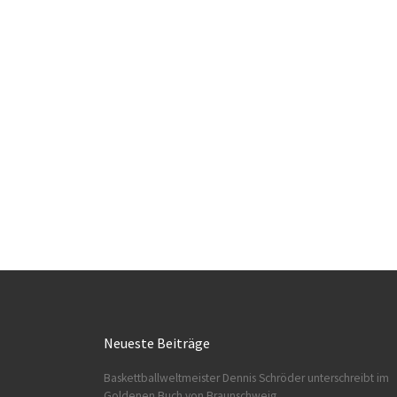
Neueste Beiträge
Baskettballweltmeister Dennis Schröder unterschreibt im
Goldenen Buch von Braunschweig