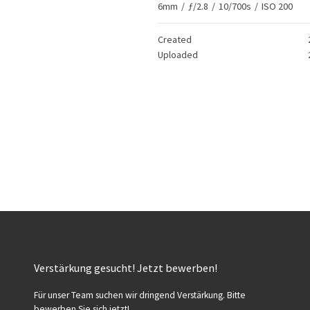
6mm
/
ƒ/2.8
/
10/700s
/
ISO 200
Created
Uploaded
Verstärkung gesucht! Jetzt bewerben!
Für unser Team suchen wir dringend Verstärkung. Bitte
bewerben Sie sich jetzt!