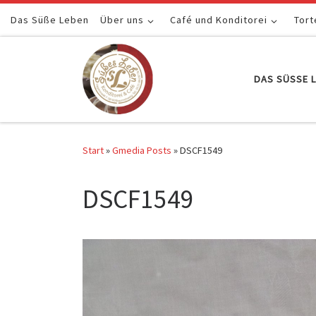
Das Süße Leben
Zum Inhalt springen
Über uns
Café und Konditorei
Tort
DAS SÜSSE L
Start
»
Gmedia Posts
»
DSCF1549
DSCF1549