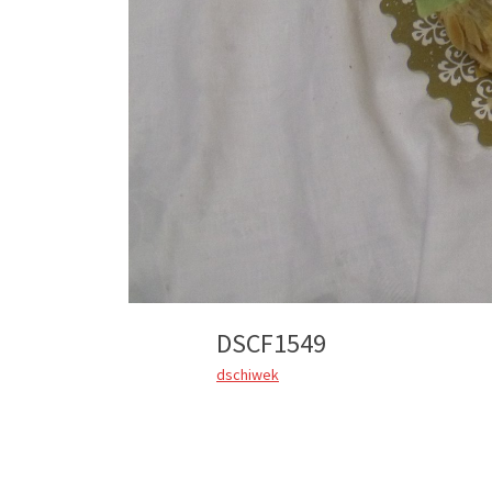
DSCF1549
dschiwek