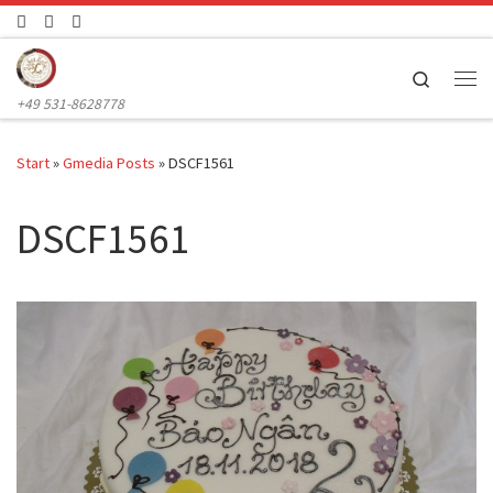
Zum Inhalt springen
Search
Me
+49 531-8628778
Start
»
Gmedia Posts
»
DSCF1561
DSCF1561