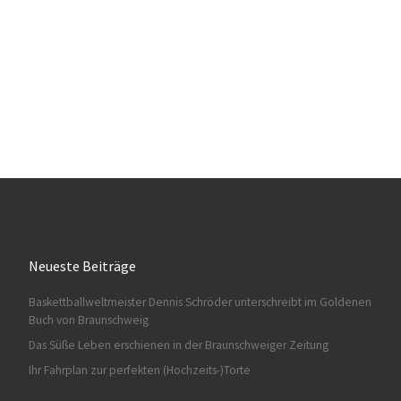
Neueste Beiträge
Baskettballweltmeister Dennis Schröder unterschreibt im Goldenen
Buch von Braunschweig
Das Süße Leben erschienen in der Braunschweiger Zeitung
Ihr Fahrplan zur perfekten (Hochzeits-)Torte