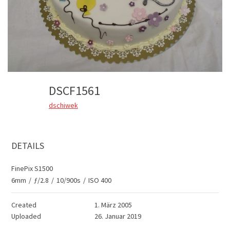
DSCF1561
dschiwek
DETAILS
FinePix S1500
6mm
/
ƒ/2.8
/
10/900s
/
ISO 400
Created
1. März 2005
Uploaded
26. Januar 2019