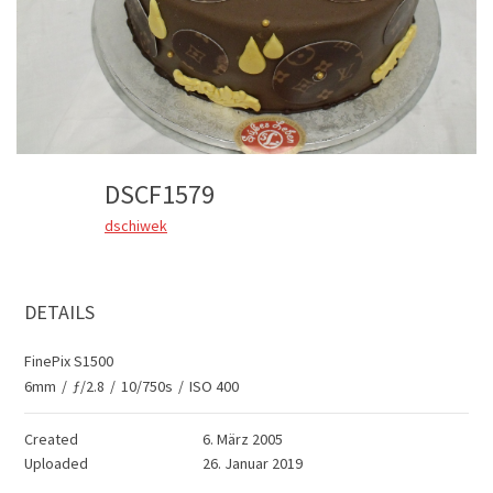
DSCF1579
dschiwek
DETAILS
FinePix S1500
6mm
/
ƒ/2.8
/
10/750s
/
ISO 400
Created
6. März 2005
Uploaded
26. Januar 2019