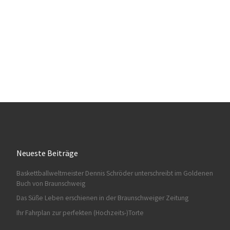
Neueste Beiträge
Baskettballweltmeister Dennis Schröder unterschreibt im Goldenen
Buch von Braunschweig
Das Süße Leben erschienen in der Braunschweiger Zeitung
Ihr Fahrplan zur perfekten (Hochzeits-)Torte