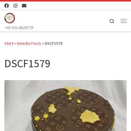
Zum Inhalt springen
Search
Me
+49 531-8628778
Start
»
Gmedia Posts
»
DSCF1579
DSCF1579