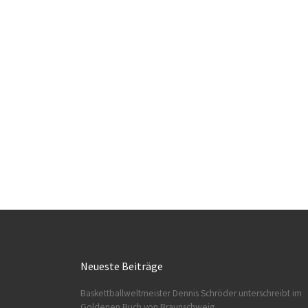
Neueste Beiträge
Baskettballweltmeister Dennis Schröder unterschreibt im
Goldenen Buch von Braunschweig