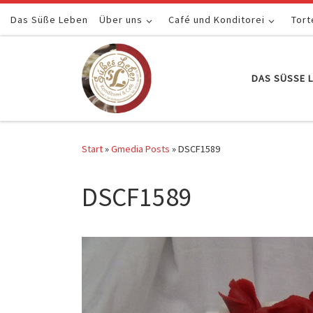
Das Süße Leben
Zum Inhalt springen
Über uns
Café und Konditorei
Tort
DAS SÜSSE L
Start
»
Gmedia Posts
»
DSCF1589
DSCF1589