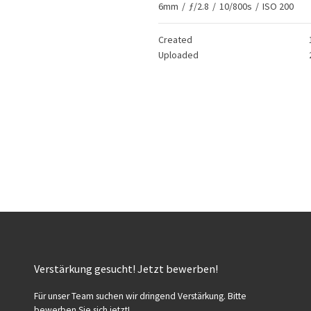
6mm
/
ƒ/2.8
/
10/800s
/
ISO 200
Created
Uploaded
Verstärkung gesucht! Jetzt bewerben!
Für unser Team suchen wir dringend Verstärkung. Bitte
bewerben Sie sich jetzt!