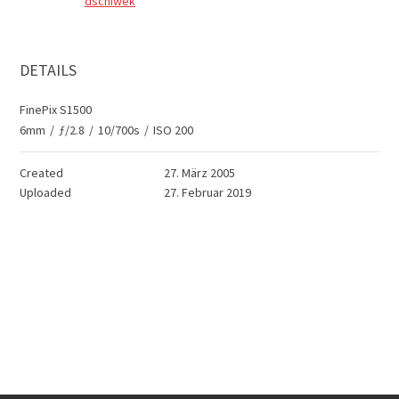
dschiwek
DETAILS
FinePix S1500
6mm
/
ƒ/2.8
/
10/700s
/
ISO 200
Created
27. März 2005
Uploaded
27. Februar 2019