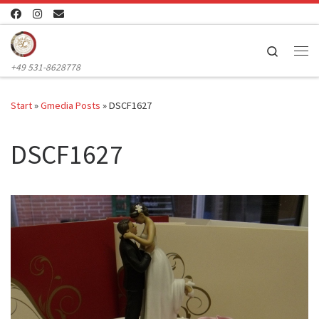
Zum Inhalt springen
Search
Me
+49 531-8628778
Start
»
Gmedia Posts
»
DSCF1627
DSCF1627