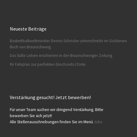
Neueste Beiträge
Baskettballweltmeister Dennis Schröder unterschreibt im Goldenen
Buch von Braunschweig
Das Süße Leben erschienen in der Braunschweiger Zeitung
Ihr Fahrplan zur perfekten (Hochzeits-)Torte
Verstärkung gesucht! Jetzt bewerben!
Für unser Team suchen wir dringend Verstärkung. Bitte
bewerben Sie sich jetzt!
Alle Stellenausschreibungen finden Sie im Menü
Jobs