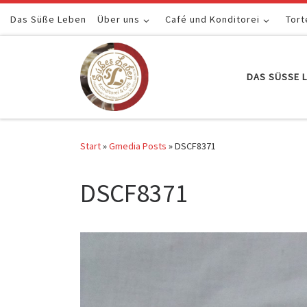
Das Süße Leben
Zum Inhalt springen
Über uns
Café und Konditorei
Tort
DAS SÜSSE L
Start
»
Gmedia Posts
»
DSCF8371
DSCF8371