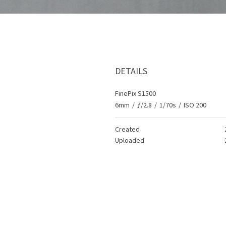
DETAILS
FinePix S1500
6mm
/
ƒ/2.8
/
1/70s
/
ISO 200
Created
Uploaded