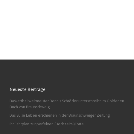
Neueste Beiträge
Baskettballweltmeister Dennis Schröder unterschreibt im Goldenen
Buch von Braunschweig
Das Süße Leben erschienen in der Braunschweiger Zeitung
Ihr Fahrplan zur perfekten (Hochzeits-)Torte