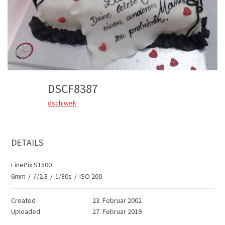
DSCF8387
dschiwek
DETAILS
FinePix S1500
6mm
/
ƒ/2.8
/
1/80s
/
ISO 200
Created
23. Februar 2002
Uploaded
27. Februar 2019