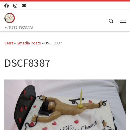
Zum Inhalt springen
Search
Me
+49 531-8628778
Start
»
Gmedia Posts
»
DSCF8387
DSCF8387