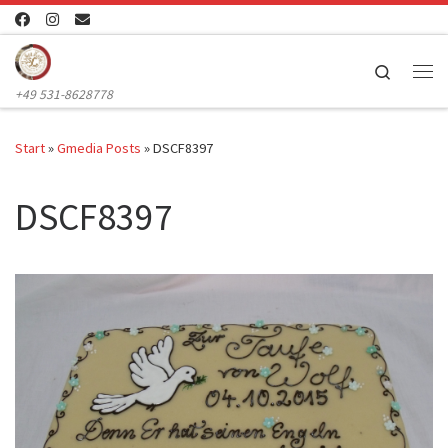
Zum Inhalt springen
Search
Me
+49 531-8628778
Start
»
Gmedia Posts
»
DSCF8397
DSCF8397