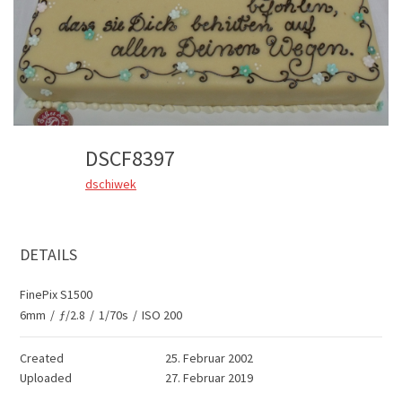
DSCF8397
dschiwek
DETAILS
FinePix S1500
6mm
/
ƒ/2.8
/
1/70s
/
ISO 200
Created
25. Februar 2002
Uploaded
27. Februar 2019