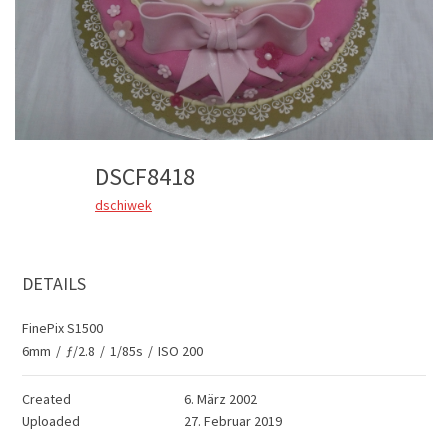
DSCF8418
dschiwek
DETAILS
FinePix S1500
6mm
/
ƒ/2.8
/
1/85s
/
ISO 200
Created
6. März 2002
Uploaded
27. Februar 2019