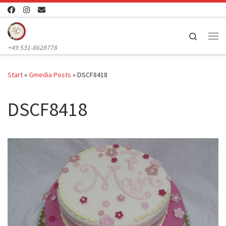
Zum Inhalt springen
Search
Me
+49 531-8628778
Start
»
Gmedia Posts
»
DSCF8418
DSCF8418