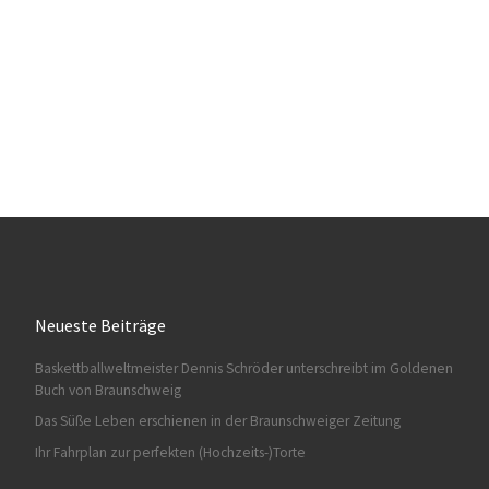
Neueste Beiträge
Baskettballweltmeister Dennis Schröder unterschreibt im Goldenen
Buch von Braunschweig
Das Süße Leben erschienen in der Braunschweiger Zeitung
Ihr Fahrplan zur perfekten (Hochzeits-)Torte