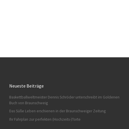
Neueste Beiträge
Baskettballweltmeister Dennis Schröder unterschreibt im Goldenen
Buch von Braunschweig
Das Süße Leben erschienen in der Braunschweiger Zeitung
Ihr Fahrplan zur perfekten (Hochzeits-)Torte