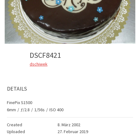
DSCF8421
dschiwek
DETAILS
FinePix S1500
6mm
/
ƒ/2.8
/
1/56s
/
ISO 400
Created
8. März 2002
Uploaded
27. Februar 2019