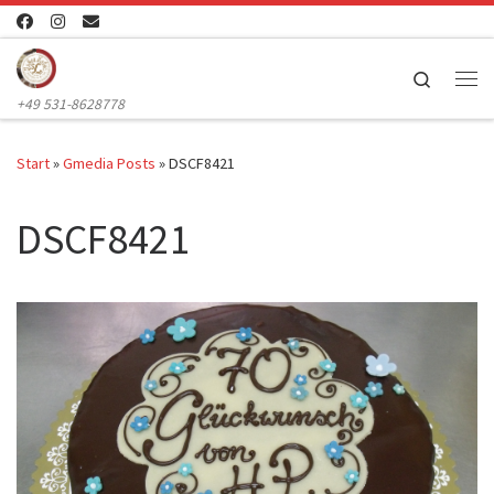
Zum Inhalt springen
Search
Me
+49 531-8628778
Start
»
Gmedia Posts
»
DSCF8421
DSCF8421