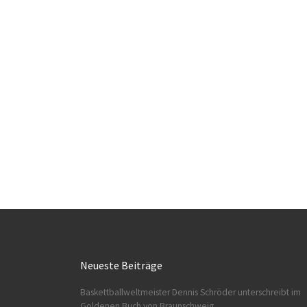
Neueste Beiträge
Baskettballweltmeister Dennis Schröder unterschreibt im
Goldenen Buch von Braunschweig