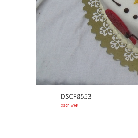
DSCF8553
dschiwek