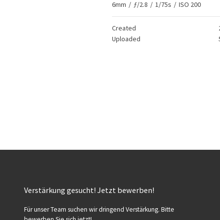
6mm
/
ƒ/2.8
/
1/75s
/
ISO 200
Created
Uploaded
Verstärkung gesucht! Jetzt bewerben!
Für unser Team suchen wir dringend Verstärkung. Bitte
bewerben Sie sich jetzt!