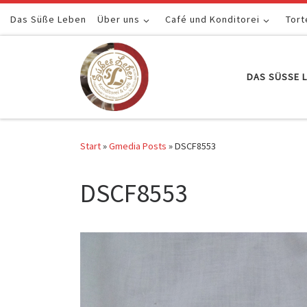
Das Süße Leben
Zum Inhalt springen
Über uns
Café und Konditorei
Tort
DAS SÜSSE L
Start
»
Gmedia Posts
»
DSCF8553
DSCF8553