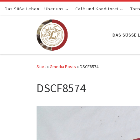
Das Süße Leben
Zum Inhalt springen
Über uns
Café und Konditorei
Tort
DAS SÜSSE L
Start
»
Gmedia Posts
»
DSCF8574
DSCF8574