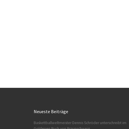
Neueste Beiträge
Baskettballweltmeister Dennis Schröder unterschreibt im
Goldenen Buch von Braunschweig