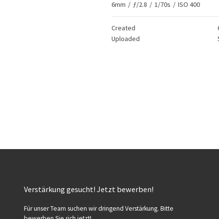
6mm
/
ƒ/2.8
/
1/70s
/
ISO 400
Created
Uploaded
Verstärkung gesucht! Jetzt bewerben!
Für unser Team suchen wir dringend Verstärkung. Bitte
bewerben Sie sich jetzt!