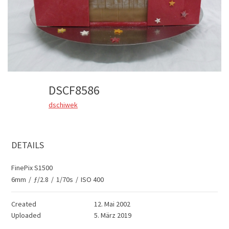
DSCF8586
dschiwek
DETAILS
FinePix S1500
6mm
/
ƒ/2.8
/
1/70s
/
ISO 400
Created
12. Mai 2002
Uploaded
5. März 2019