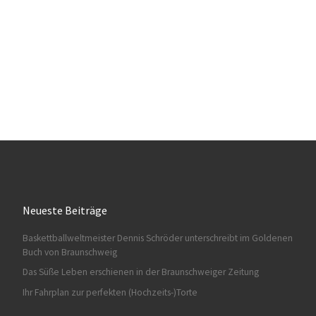
Neueste Beiträge
Baskettballweltmeister Dennis Schröder unterschreibt im Goldenen
Buch von Braunschweig
Das Süße Leben erschienen in der Braunschweiger Zeitung
Ihr Fahrplan zur perfekten (Hochzeits-)Torte