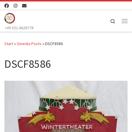
Zum Inhalt springen
Search
Me
+49 531-8628778
Start
»
Gmedia Posts
»
DSCF8586
DSCF8586