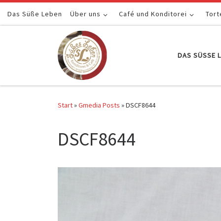
Das Süße Leben
Zum Inhalt springen
Über uns
Café und Konditorei
Tort
DAS SÜSSE L
Start
»
Gmedia Posts
»
DSCF8644
DSCF8644