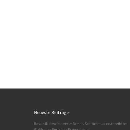
Neueste Beiträge
Baskettballweltmeister Dennis Schröder unterschreibt im
Goldenen Buch von Braunschweig