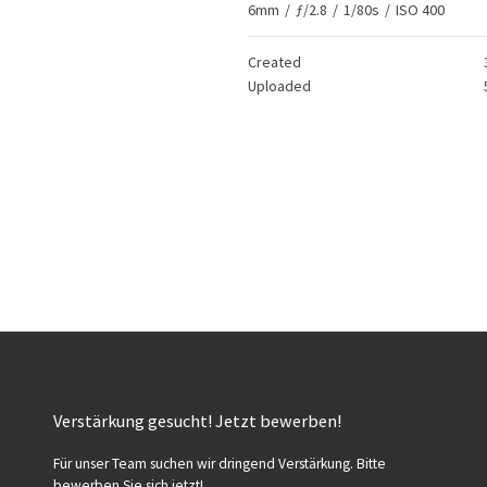
6mm
/
ƒ/2.8
/
1/80s
/
ISO 400
Created
Uploaded
Verstärkung gesucht! Jetzt bewerben!
Für unser Team suchen wir dringend Verstärkung. Bitte
bewerben Sie sich jetzt!