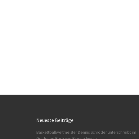
Neueste Beiträge
Baskettballweltmeister Dennis Schröder unterschreibt im
Goldenen Buch von Braunschweig