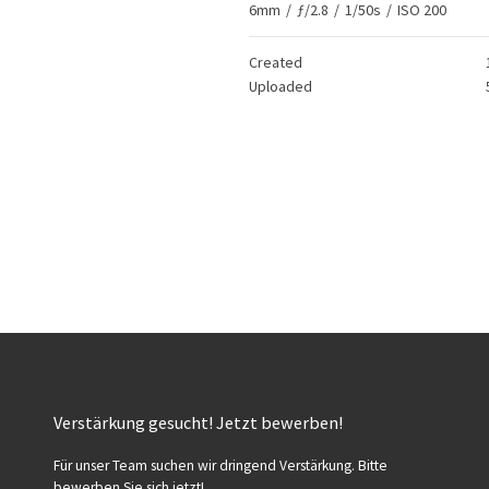
6mm
/
ƒ/2.8
/
1/50s
/
ISO 200
Created
Uploaded
Verstärkung gesucht! Jetzt bewerben!
Für unser Team suchen wir dringend Verstärkung. Bitte
bewerben Sie sich jetzt!