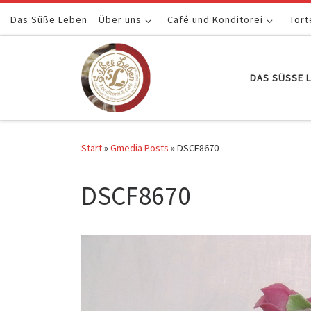
Das Süße Leben
Zum Inhalt springen
Über uns
Café und Konditorei
Tort
DAS SÜSSE L
Start
»
Gmedia Posts
»
DSCF8670
DSCF8670