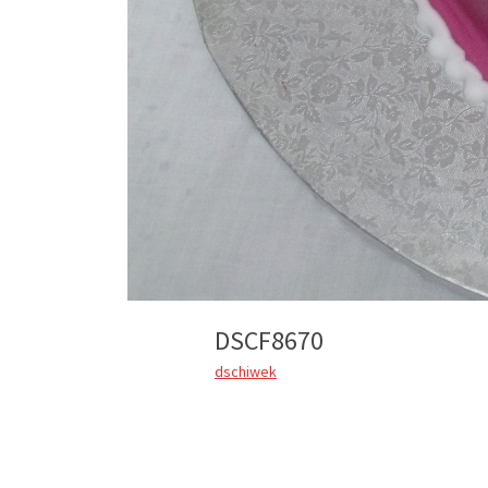
DSCF8670
dschiwek