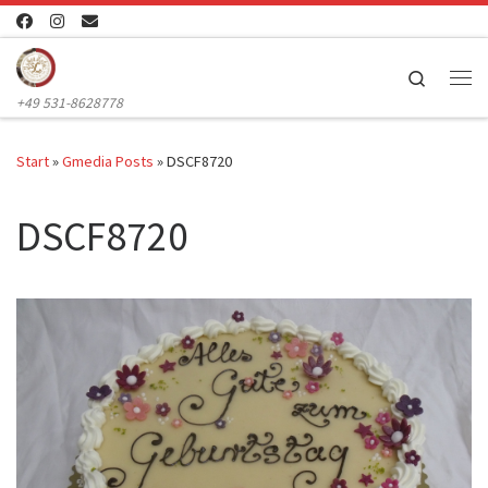
Zum Inhalt springen
Search
Me
+49 531-8628778
Start
»
Gmedia Posts
»
DSCF8720
DSCF8720