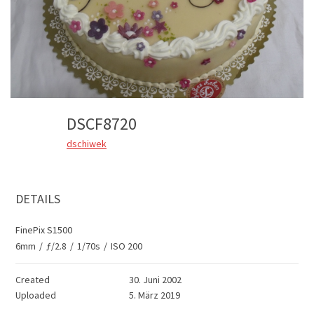
DSCF8720
dschiwek
DETAILS
FinePix S1500
6mm
/
ƒ/2.8
/
1/70s
/
ISO 200
Created
30. Juni 2002
Uploaded
5. März 2019