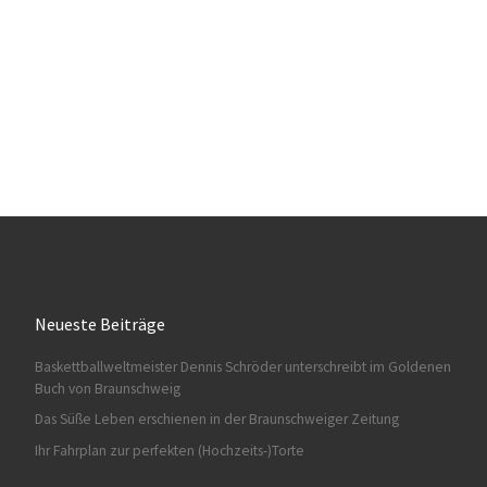
Neueste Beiträge
Baskettballweltmeister Dennis Schröder unterschreibt im Goldenen
Buch von Braunschweig
Das Süße Leben erschienen in der Braunschweiger Zeitung
Ihr Fahrplan zur perfekten (Hochzeits-)Torte