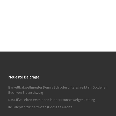
Neueste Beiträge
Baskettballweltmeister Dennis Schröder unterschreibt im Goldenen
Buch von Braunschweig
Das Süße Leben erschienen in der Braunschweiger Zeitung
Ihr Fahrplan zur perfekten (Hochzeits-)Torte