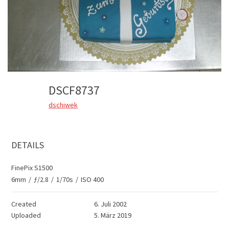
DSCF8737
dschiwek
DETAILS
FinePix S1500
6mm
/
ƒ/2.8
/
1/70s
/
ISO 400
Created
6. Juli 2002
Uploaded
5. März 2019