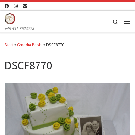
Zum Inhalt springen
Search
Me
+49 531-8628778
Start
»
Gmedia Posts
»
DSCF8770
DSCF8770