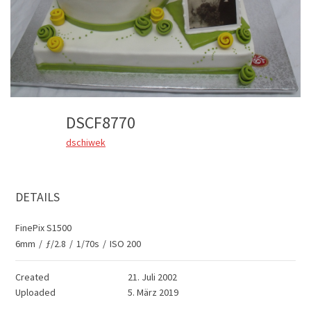
DSCF8770
dschiwek
DETAILS
FinePix S1500
6mm
/
ƒ/2.8
/
1/70s
/
ISO 200
Created
21. Juli 2002
Uploaded
5. März 2019