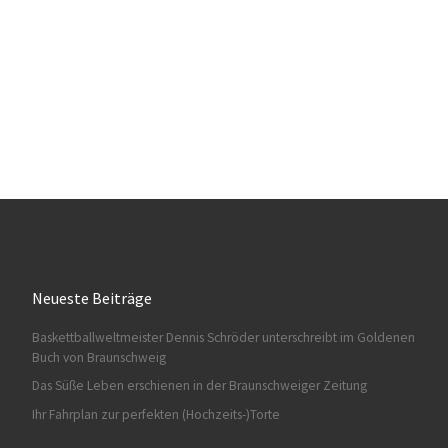
Neueste Beiträge
Baskettballweltmeister Dennis Schröder unterschreibt im Goldenen
Buch von Braunschweig
Das Süße Leben erschienen in der Braunschweiger Zeitung
Ihr Fahrplan zur perfekten (Hochzeits-)Torte