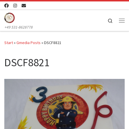
Zum Inhalt springen
Search
Me
+49 531-8628778
Start
»
Gmedia Posts
»
DSCF8821
DSCF8821