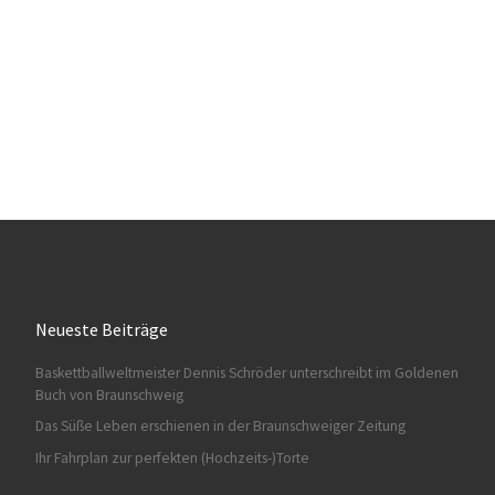
Neueste Beiträge
Baskettballweltmeister Dennis Schröder unterschreibt im Goldenen
Buch von Braunschweig
Das Süße Leben erschienen in der Braunschweiger Zeitung
Ihr Fahrplan zur perfekten (Hochzeits-)Torte