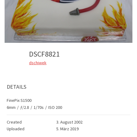
DSCF8821
dschiwek
DETAILS
FinePix S1500
6mm
/
ƒ/2.8
/
1/70s
/
ISO 200
Created
3. August 2002
Uploaded
5. März 2019