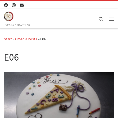
Zum Inhalt springen
Search
Me
+49 531-8628778
Start
»
Gmedia Posts
»
E06
E06