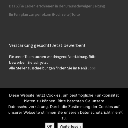
Das Süße Leben erschienen in der Braunschweiger Zeitung
Ihr Fahrplan zur perfekten (Hochzeits-)Torte
Verstärkung gesucht! Jetzt bewerben!
Für unser Team suchen wir dringend Verstärkung. Bitte
bewerben Sie sich jetzt!
Alle Stellenausschreibungen finden Sie im Menü
Jobs
Diese Website nutzt Cookies, um bestmögliche Funktionalität
bieten zu können. Bitte beachten Sie unsere
© 2026
Konditorei Süßes Leben
– Alle Rechte vorbehalten
Datenschutzerklärung. Durch die Zustimmung der Cookies auf
Präsentiert von
WP
– Entworfen mit dem
Customizr-Theme
unserer Webseite stimmen Sie unseren Datenschutzrichtlinien
zu.
OK
Weiterlesen