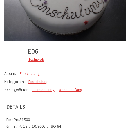
E06
dschiwek
Album:
Einschulung
Kategorien:
Einschulung
Schlagwörter:
#Einschulung
#Schulanfang
DETAILS
FinePix S1500
6mm
/
ƒ/2.8
/
10/800s
/
ISO 64