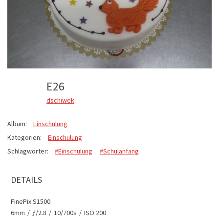
E26
dschiwek
Album:
Einschulung
Kategorien:
Einschulung
Schlagwörter:
#Einschulung
#Schulanfang
DETAILS
FinePix S1500
6mm
/
ƒ/2.8
/
10/700s
/
ISO 200