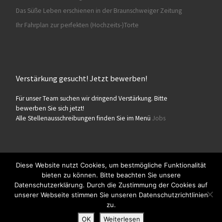
Das Süße Leben erschienen in der Braunschweiger Zeitung
Ihr Fahrplan zur perfekten (Hochzeits-)Torte
Verstärkung gesucht! Jetzt bewerben!
Für unser Team suchen wir dringend Verstärkung. Bitte
bewerben Sie sich jetzt!
Alle Stellenausschreibungen finden Sie im Menü
Jobs
Diese Website nutzt Cookies, um bestmögliche Funktionalität
bieten zu können. Bitte beachten Sie unsere
© 2026
Konditorei Süßes Leben
– Alle Rechte vorbehalten
Datenschutzerklärung. Durch die Zustimmung der Cookies auf
Präsentiert von
WP
– Entworfen mit dem
Customizr-Theme
unserer Webseite stimmen Sie unseren Datenschutzrichtlinien
zu.
OK
Weiterlesen