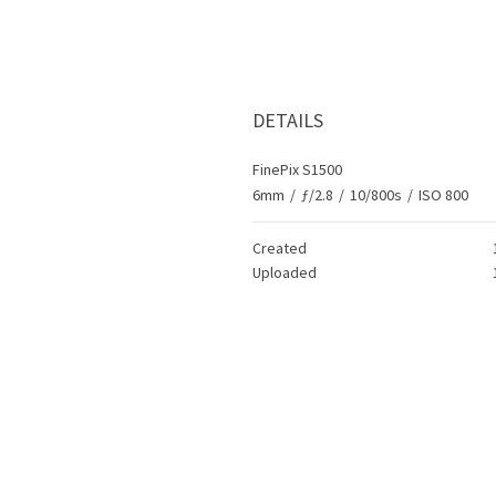
DETAILS
FinePix S1500
6mm
/
ƒ/2.8
/
10/800s
/
ISO 800
Created
Uploaded