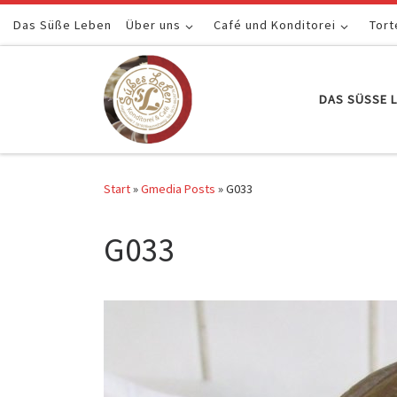
Das Süße Leben
Zum Inhalt springen
Über uns
Café und Konditorei
Tort
DAS SÜSSE L
Start
»
Gmedia Posts
»
G033
G033