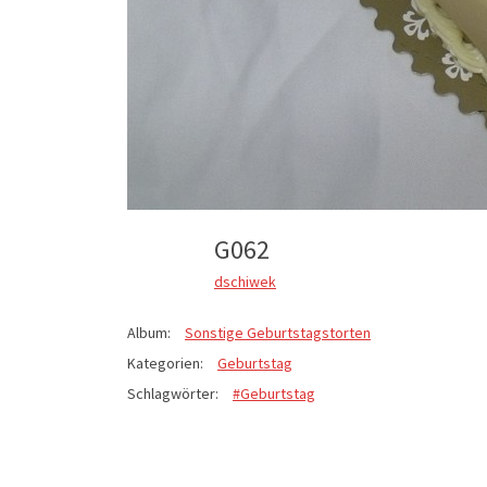
G062
dschiwek
Album:
Sonstige Geburtstagstorten
Kategorien:
Geburtstag
Schlagwörter:
#Geburtstag