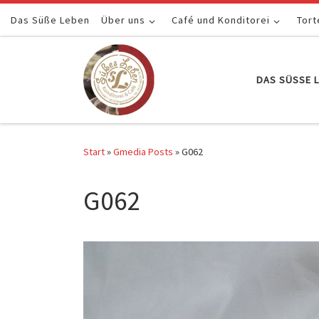
Das Süße Leben
Zum Inhalt springen
Über uns
Café und Konditorei
Tort
DAS SÜSSE L
Start
»
Gmedia Posts
»
G062
G062