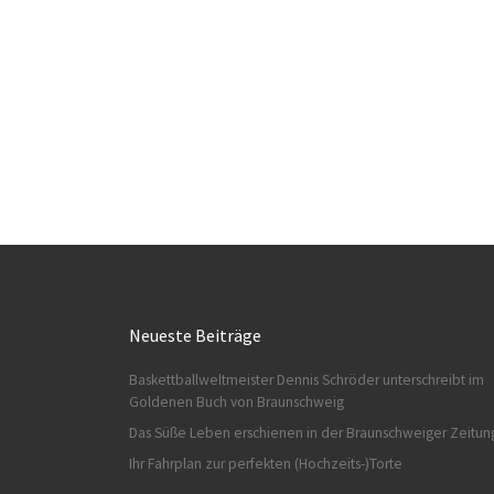
Neueste Beiträge
Baskettballweltmeister Dennis Schröder unterschreibt im
Goldenen Buch von Braunschweig
Das Süße Leben erschienen in der Braunschweiger Zeitun
Ihr Fahrplan zur perfekten (Hochzeits-)Torte