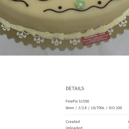
DETAILS
FinePix S1500
6mm
/
ƒ/2.8
/
10/700s
/
ISO 200
Created
Uploaded