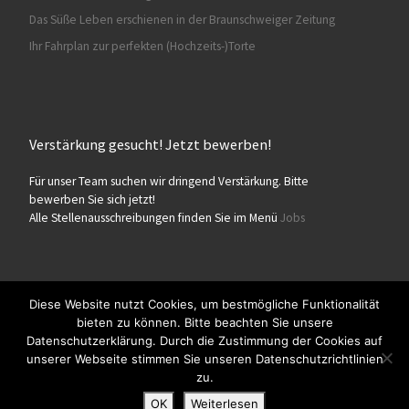
Das Süße Leben erschienen in der Braunschweiger Zeitung
Ihr Fahrplan zur perfekten (Hochzeits-)Torte
Verstärkung gesucht! Jetzt bewerben!
Für unser Team suchen wir dringend Verstärkung. Bitte
bewerben Sie sich jetzt!
Alle Stellenausschreibungen finden Sie im Menü
Jobs
Diese Website nutzt Cookies, um bestmögliche Funktionalität
bieten zu können. Bitte beachten Sie unsere
© 2026
Konditorei Süßes Leben
– Alle Rechte vorbehalten
Datenschutzerklärung. Durch die Zustimmung der Cookies auf
Präsentiert von
WP
– Entworfen mit dem
Customizr-Theme
unserer Webseite stimmen Sie unseren Datenschutzrichtlinien
zu.
OK
Weiterlesen