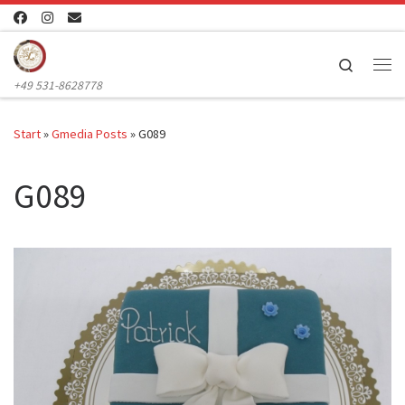
Zum Inhalt springen
Search
Me
+49 531-8628778
Start
»
Gmedia Posts
»
G089
G089