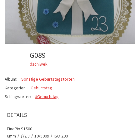
G089
dschiwek
Album:
Sonstige Geburtstagstorten
Kategorien:
Geburtstag
Schlagwörter:
#Geburtstag
DETAILS
FinePix S1500
6mm
/
ƒ/2.8
/
10/500s
/
ISO 200