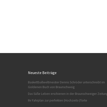
Neueste Beiträge
Baskettballweltmeister Dennis Schröder unterschreibt im
Goldenen Buch von Braunschweig
Das Süße Leben erschienen in der Braunschweiger Zeitun
Ihr Fahrplan zur perfekten (Hochzeits-)Torte