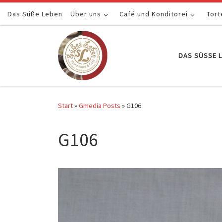
Das Süße Leben
Zum Inhalt springen
Über uns
Café und Konditorei
Tort
DAS SÜSSE L
Start
»
Gmedia Posts
»
G106
G106