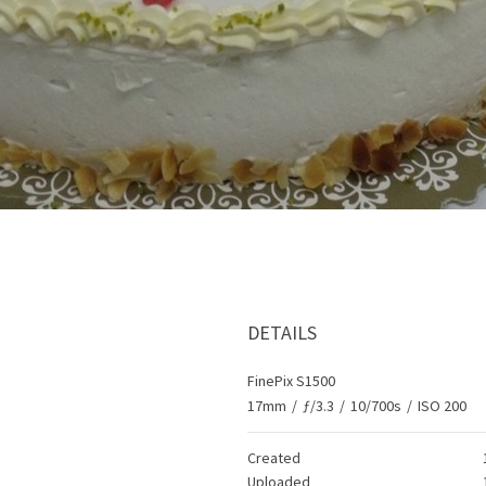
DETAILS
FinePix S1500
17mm
/
ƒ/3.3
/
10/700s
/
ISO 200
Created
Uploaded