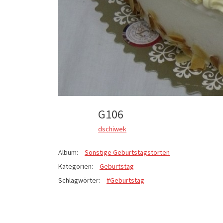
G106
dschiwek
Album:
Sonstige Geburtstagstorten
Kategorien:
Geburtstag
Schlagwörter:
#Geburtstag