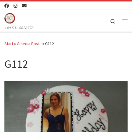
Zum Inhalt springen
Search
Me
+49 531-8628778
Start
»
Gmedia Posts
»
G112
G112