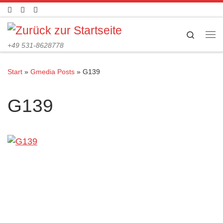
Zum Inhalt springen
Search
Me
+49 531-8628778
Start
»
Gmedia Posts
»
G139
G139