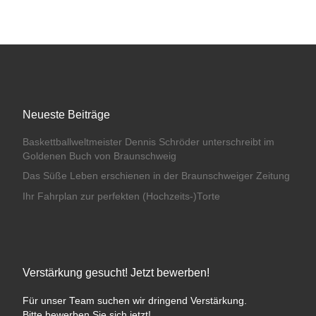
Neueste Beiträge
Baskettballweltmeister Dennis Schröder unterschreibt im
Goldenen Buch von Braunschweig
Das Süße Leben erschienen in der Braunschweiger Zeitung
Ihr Fahrplan zur perfekten (Hochzeits-)Torte
Verstärkung gesucht! Jetzt bewerben!
Für unser Team suchen wir dringend Verstärkung.
Bitte bewerben Sie sich jetzt!